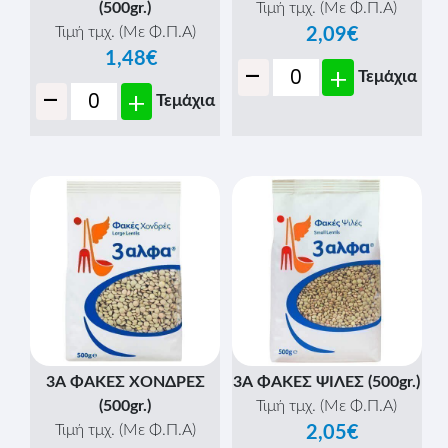
(500gr.)
Τιμή τμχ. (Με Φ.Π.Α)
Τιμή τμχ. (Με Φ.Π.Α)
2,09€
1,48€
-
+
Τεμάχια
-
+
Τεμάχια
3Α ΦΑΚΕΣ ΧΟΝΔΡΕΣ
3Α ΦΑΚΕΣ ΨΙΛΕΣ (500gr.)
(500gr.)
Τιμή τμχ. (Με Φ.Π.Α)
Τιμή τμχ. (Με Φ.Π.Α)
2,05€