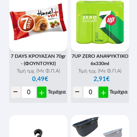
7 DAYS ΚΡΟΥΑΣΑΝ 70gr
7UP ZERO ΑΝΑΨΥΚΤΙΚΟ
- (ΦΟΥΝΤΟΥΚΙ)
6x330ml
Τιμή τμχ. (Με Φ.Π.Α)
Τιμή τμχ. (Με Φ.Π.Α)
0,49€
2,91€
-
-
+
+
Τεμάχια
Τεμάχια