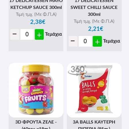
17 DELICATESSEN MAYO
17 DELICATESSEN
KETCHUP SAUCE 300ml
SWEET CHILLI SAUCE
Τιμή τμχ. (Με Φ.Π.Α)
300ml
Τιμή τμχ. (Με Φ.Π.Α)
2,38€
2,21€
-
+
Τεμάχια
-
+
Τεμάχια
3D ΦΡΟΥΤΑ ΖΕΛΕ -
3Α BALLS ΚΑΥΤΕΡΗ
(60τεμ.x18gr.)
ΠΙΠΕΡΙΑ (85gr.)