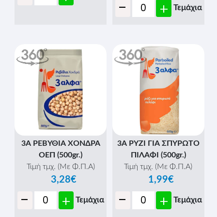
-
+
Τεμάχια
3Α ΡΕΒΥΘΙΑ ΧΟΝΔΡΑ
3Α ΡΥΖΙ ΓΙΑ ΣΠΥΡΩΤΟ
ΟΕΠ (500gr.)
ΠΙΛΑΦΙ (500gr.)
Τιμή τμχ. (Με Φ.Π.Α)
Τιμή τμχ. (Με Φ.Π.Α)
3,28€
1,99€
-
-
+
+
Τεμάχια
Τεμάχια