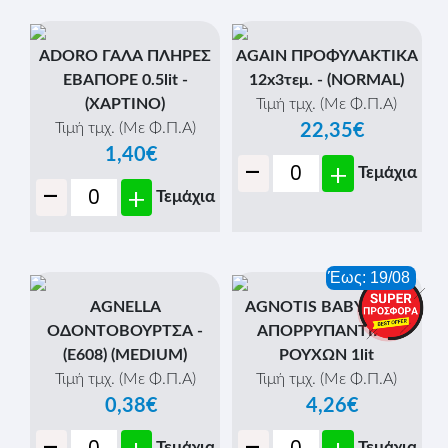
ADORO ΓΑΛΑ ΠΛΗΡΕΣ
AGAIN ΠΡΟΦΥΛΑΚΤΙΚΑ
ΕΒΑΠΟΡΕ 0.5lit -
12x3τεμ. - (NORMAL)
(ΧΑΡΤΙΝΟ)
Τιμή τμχ. (Με Φ.Π.Α)
Τιμή τμχ. (Με Φ.Π.Α)
22,35€
1,40€
-
+
Τεμάχια
-
+
Τεμάχια
Έως: 19/08
AGNELLA
AGNOTIS BABY ΥΓΡΟ
ΟΔΟΝΤΟΒΟΥΡΤΣΑ -
ΑΠΟΡΡΥΠΑΝΤΙΚΟ
(E608) (MEDIUM)
ΡΟΥΧΩΝ 1lit
Τιμή τμχ. (Με Φ.Π.Α)
Τιμή τμχ. (Με Φ.Π.Α)
0,38€
4,26€
Τεμάχια
Τεμάχια