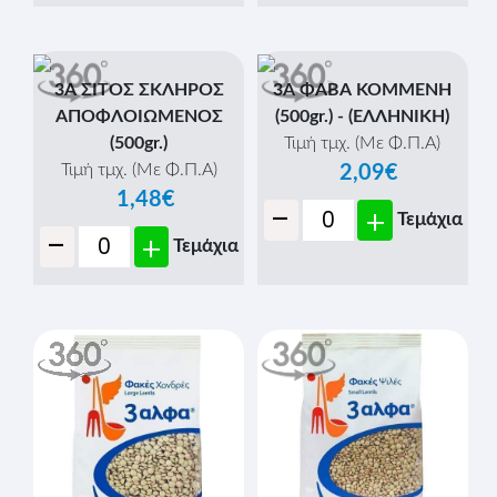
3Α ΣΙΤΟΣ ΣΚΛΗΡΟΣ
3Α ΦΑΒΑ ΚΟΜΜΕΝΗ
ΑΠΟΦΛOIΩΜΕΝΟΣ
(500gr.) - (ΕΛΛΗΝΙΚΗ)
(500gr.)
Τιμή τμχ. (Με Φ.Π.Α)
Τιμή τμχ. (Με Φ.Π.Α)
2,09€
1,48€
-
+
Τεμάχια
-
+
Τεμάχια