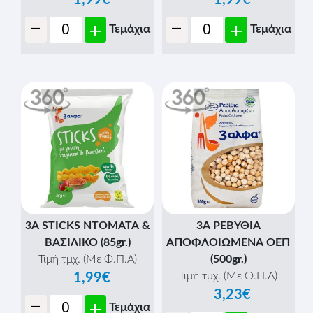
1,99€
1,99€
-
-
+
+
Τεμάχια
Τεμάχια
3Α STICKS ΝΤΟΜΑΤΑ &
3Α ΡΕΒΥΘΙΑ
ΒΑΣΙΛΙΚΟ (85gr.)
ΑΠΟΦΛΟΙΩΜΕΝΑ ΟΕΠ
Τιμή τμχ. (Με Φ.Π.Α)
(500gr.)
Τιμή τμχ. (Με Φ.Π.Α)
1,99€
3,23€
-
+
Τεμάχια