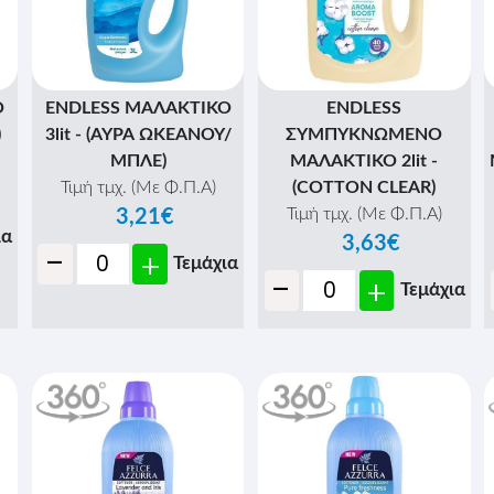
Ο
ENDLESS ΜΑΛΑΚΤΙΚΟ
ENDLESS
)
3lit - (ΑΥΡΑ ΩΚΕΑΝΟΥ/
ΣΥΜΠΥΚΝΩΜΕΝΟ
ΜΠΛΕ)
ΜΑΛΑΚΤΙΚΟ 2lit -
Τιμή τμχ. (Με Φ.Π.Α)
(COTTON CLEAR)
Τιμή τμχ. (Με Φ.Π.Α)
3,21€
ια
3,63€
-
+
Τεμάχια
-
+
Τεμάχια