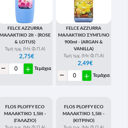
FELCE AZZURRA
FELCE AZZURRA
ΜΑΛΑΚΤΙΚΟ 2lt - (ROSE
ΜΑΛΑΚΤΙΚΟ ΣΥΜΠ/ΝΟ
& LOTUS)
900ml - (ARGAN &
Τιμή τμχ. (Με Φ.Π.Α)
VANILLA)
Τιμή τμχ. (Με Φ.Π.Α)
2,75€
2,49€
-
+
Τεμάχια
-
+
Τεμάχια
FLOS PLOFFY ECO
FLOS PLOFFY ECO
ΜΑΛΑΚΤΙΚΟ 1,5lit -
ΜΑΛΑΚΤΙΚΟ 1,5lit -
(ΓΑΛΑΖΙΟ)
(ΚΙΤΡΙΝΟ)
Τιμή τμχ. (Με Φ.Π.Α)
Τιμή τμχ. (Με Φ.Π.Α)