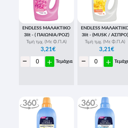
ENDLESS ΜΑΛΑΚΤΙΚΟ
ENDLESS ΜΑΛΑΚΤΙΚ
3lit - ( ΠΑΙΩΝΙΑ/ΡΟΖ)
3lit - (MUSK / ΑΣΠΡΟ
Τιμή τμχ. (Με Φ.Π.Α)
Τιμή τμχ. (Με Φ.Π.Α)
3,21€
3,21€
-
-
+
+
Τεμάχια
Τεμάχ