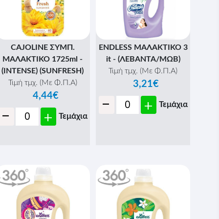
CAJOLINE ΣΥΜΠ.
ENDLESS ΜΑΛΑΚΤΙΚΟ 3
ΜΑΛΑΚΤΙΚΟ 1725ml -
it - (ΛΕΒΑΝΤΑ/ΜΩΒ)
(INTENSE) (SUNFRESH)
Τιμή τμχ. (Με Φ.Π.Α)
Τιμή τμχ. (Με Φ.Π.Α)
3,21€
4,44€
-
+
Τεμάχια
-
+
Τεμάχια