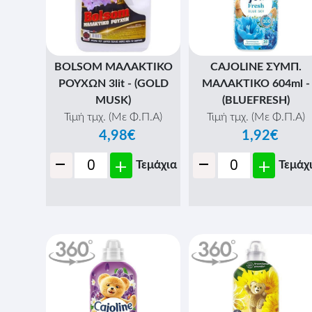
BOLSOM ΜΑΛΑΚΤΙΚΟ
CAJOLINE ΣΥΜΠ.
ΡΟΥΧΩΝ 3lit - (GOLD
ΜΑΛΑΚΤΙΚΟ 604ml -
MUSK)
(BLUEFRESH)
Τιμή τμχ. (Με Φ.Π.Α)
Τιμή τμχ. (Με Φ.Π.Α)
4,98€
1,92€
-
-
+
+
Τεμάχια
Τεμάχ