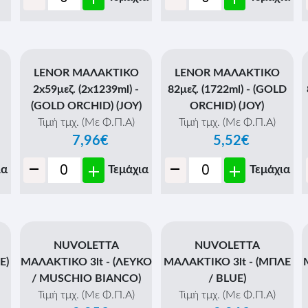
LENOR ΜΑΛΑΚΤΙΚΟ
LENOR ΜΑΛΑΚΤΙΚΟ
2x59μεζ. (2x1239ml) -
82μεζ. (1722ml) - (GOLD
(GOLD ORCHID) (JOY)
ORCHID) (JOY)
Τιμή τμχ. (Με Φ.Π.Α)
Τιμή τμχ. (Με Φ.Π.Α)
7,96€
5,52€
-
-
+
+
ια
Τεμάχια
Τεμάχια
NUVOLETTA
NUVOLETTA
E)
ΜΑΛΑΚΤΙΚΟ 3lt - (ΛΕΥΚΟ
ΜΑΛΑΚΤΙΚΟ 3lt - (ΜΠΛΕ
/ MUSCHIO BIANCO)
/ BLUE)
Τιμή τμχ. (Με Φ.Π.Α)
Τιμή τμχ. (Με Φ.Π.Α)